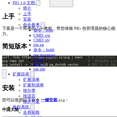
PIG 1.6 文档
简介
上手
上手
安装
命令参考
下面是一个简单的上手教程，带您体验 PIG 包管理器的核心能
命令：repo
力。
CMD: ext
CMD: sty
pig pg
简短版本
命令：build
pig inventory
curl -fsSL https://repo.pigsty.io/pig | bash   
# 从 Cloudflare
pig pt
pig repo set                                   
# 一次性设置好 Linu
pig pb
pig install -v 
18
 -y pg18 pg_duckdb vector     
# 安装 PG 18 内核，
pig pitr
扩展目录
扩展清单
扩展包清单
安装
按分类
按语言
您可以使用以下命令
一键安装
：
pig
按许可证
操作系统
中国大陆
：
全局矩阵