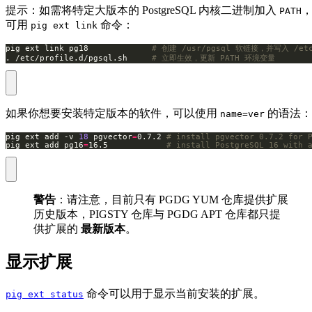
提示：如需将特定大版本的 PostgreSQL 内核二进制加入
PATH
可用
命令：
pig ext link
pig ext link pg18             
# 创建 /usr/pgsql 软链接，并写入 /etc/
. /etc/profile.d/pgsql.sh     
# 立即生效，更新 PATH 环境变量
如果你想要安装特定版本的软件，可以使用
的语法：
name=ver
pig ext add -v 
18
 pgvector
=
0.7.2 
# install pgvector 0.7.2 for 
pig ext add pg16
=
16.5            
# install PostgreSQL 16 with 
警告
：请注意，目前只有 PGDG YUM 仓库提供扩展
历史版本，PIGSTY 仓库与 PGDG APT 仓库都只提
供扩展的
最新版本
。
显示扩展
命令可以用于显示当前安装的扩展。
pig ext status