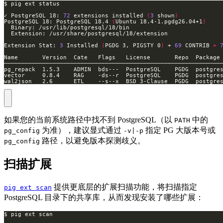
✓ PostgreSQL 18: 
72
 extensions installed 
(
3
 shown
)
PostgreSQL 18: PostgreSQL 18.4 
(
Ubuntu 18.4-1.pgdg26.04+1
)
Extension Stat: 
3
 Installed 
(
PGDG 3, PIGSTY 0
)
 + 
69
 CONTRIB 
=
wal2json   2.6      ETL    --s--x  BSD 3-Clause  PGDG  postgre
如果您的当前系统路径中找不到 PostgreSQL（以
中的
PATH
为准），建议显式通过
指定 PG 大版本号或
pg_config
-v|-p
路径，以避免版本探测歧义。
pg_config
扫描扩展
提供更底层的扩展扫描功能，将扫描指定
pig ext scan
PostgreSQL 目录下的共享库，从而发现安装了哪些扩展：