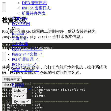
DEB 变更日志
INFRA 变更日志
扩展待办列表
扩展列表
检查环境
PG 中文网
More
PIG 是一个由 Go 编写的二进制程序，默认安装路径为
English ↗
，
会打印版本信息：
/usr/bin/pig
pig version
扩展宇宙
可用矩阵
pig version 1.6.0 linux/amd64
Pigsty, PG RDS ↗
Pigsty v4.4文档 ↗
PG 扩展目录 ↗
PG Exporter ↗
使用
命令，会打印当前环境的状态，操作系统代
pig status
作者：Vonng ↗
码，PG 的安装情况，仓库的可访问性与延迟。
简体中文
# [Configuration] ================================
English
简体中文
Light
Dark
System
# [OS Environment] ===============================