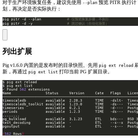
对于生产环境恢复任务，建议先使用
预览 PITR 执行计
--plan
划，再决定是否实际执行：
pig pitr -d --plan            
# 仅预览恢复步骤，不执行
pig pitr -d -y                
# 跳过确认（自动化场景）
列出扩展
Pig v1.6.0 内置的是发布时的目录快照。先用
pig ext reload
新，再通过
打印当前 PG 扩展目录。
pig ext list
✓ Found 
562
timescaledb         available  2.28.3      TIME   -dslt-  Time
timeseries          available  0.2.1       TIME   -d----  Post
periods             available  1.2.3       TIME   -ds---  Post
pg_bulkload         available  3.1.23      ETL    bds---  BSD 
test_decoding       available  -           ETL    --s--x  Post
(
562
 Rows
)