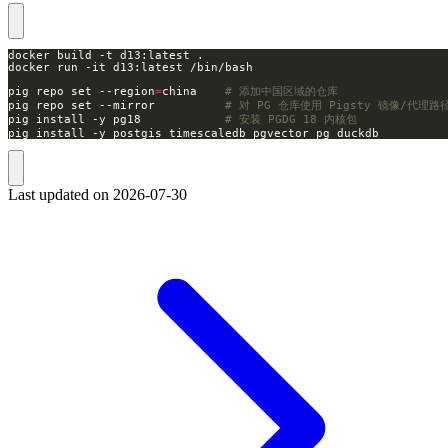
pig repo set --region
=
china    
# 添加中国区域的仓库
pig repo set --mirror          
# 对 PG 仓库使用 Pigsty 镜像/代理路
pig install -y pg18            
# 安装 PGDG 18 内核包
pig install -y postgis timescaledb pgvector pg_duckdb
Last updated on
2026-07-30