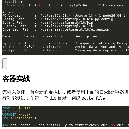
- PostgreSQL 18.4 
(
Ubuntu 18.4-1.pgdg26.04+1
)
72
PG Version      :  PostgreSQL 18.4 
(
Ubuntu 18.4-1.pgdg26.04+1
)
pg_repack  1.5.3    pg_repack.so    Reorganize tables in Postg
vector     0.8.4    vector.so       vector data type and ivffl
wal2json   2.6      wal2json.so     Changing data capture in J
...
容器实战
您可以创建一台全新的虚拟机，或者使用下面的 Docker 容器进
行功能测试，创建一个
目录，创建
：
d13
Dockerfile
FROM
debian:13
USER
root
WORKDIR
/root
/
CMD
 [
"/bin/bash"
]
RUN
 apt update 
&&
 apt install -y ca-certificates curl 
&&
 curl 