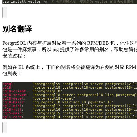
pig install vector -n  
# 关闭翻译机制，安装名为 vector 的日志收集组件（来自
别名翻译
PostgreSQL 内核与扩展对应着一系列的 RPM/DEB 包，记住这
包是一件麻烦事，所以 pig 提供了许多常用的别名，帮助您简
安装过程：
例如在 EL 系统上， 下面的别名将会被翻译为右侧的对应 RPM
包列表：
pgsql
:        
"postgresql$v postgresql$v-server postgresql$v-l
pg18
:         
"postgresql18 postgresql18-server postgresql18-l
pg18-client
:  
"postgresql18"
pg18-server
:  
"postgresql18-server postgresql18-libs postgresq
pg18-devel
:   
"postgresql18-devel"
pg18-basic
:   
"pg_repack_18 wal2json_18 pgvector_18"
pg17-mini
:    
"postgresql17 postgresql17-server postgresql17-l
pg16-full
:    
"postgresql16 postgresql16-server postgresql16-l
pg15-main
:    
"postgresql15 postgresql15-server postgresql15-l
pg14-core
:    
"postgresql14 postgresql14-server postgresql14-l