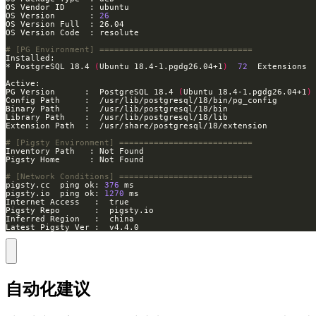
OS Version       : 
26
# [PG Environment] ===============================
* PostgreSQL 18.4 
(
Ubuntu 18.4-1.pgdg26.04+1
)
72
PG Version      :  PostgreSQL 18.4 
(
Ubuntu 18.4-1.pgdg26.04+1
)
# [Pigsty Environment] ===========================
# [Network Conditions] ===========================
pigsty.cc  ping ok: 
376
pigsty.io  ping ok: 
1270
Latest Pigsty Ver :  v4.4.0
自动化建议