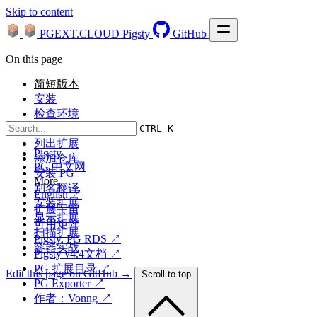
Skip to content
PGEXT.CLOUD
Pigsty
GitHub
On this page
简短版本
安装
检查环境
自动化建议
CTRL K
列出扩展
Pigsty
添加仓库
PG 中文网
安装 PG
More
别名翻译
English ↗
安装扩展
扩展宇宙
显示扩展
可用矩阵
扫描扩展
Pigsty, PG RDS ↗
容器实战
Pigsty v4.4文档 ↗
PG 扩展目录 ↗
Edit this page on GitHub →
Scroll to top
PG Exporter ↗
作者：Vonng ↗