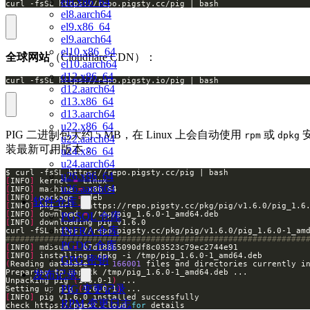
el8.x86_64
curl -fsSL https://repo.pigsty.cc/pig | bash
el8.aarch64
el9.x86_64
el9.aarch64
el10.x86_64
全球网站
（Cloudflare CDN）：
el10.aarch64
d12.x86_64
curl -fsSL https://repo.pigsty.io/pig | bash
d12.aarch64
d13.x86_64
d13.aarch64
u22.x86_64
PIG 二进制包大约 5 MB，在 Linux 上会自动使用
或
rpm
dpkg
u22.aarch64
装最新可用版本：
u24.x86_64
u24.aarch64
u26.x86_64
[
INFO
]
 kernel 
=
u26.aarch64
[
INFO
]
 machine 
=
[
INFO
]
 package 
=
软件仓库
[
INFO
]
 pkg_url 
=
[
INFO
]
 download 
=
PGSQL 仓库
[
INFO
]
INFRA 仓库
##############################################################
PGDG 仓库
[
INFO
]
 md5sum 
=
[
INFO
]
GPG 密钥
(
Reading database ... 
166001
 files and directories currently i
发布记录
Unpacking pig 
(
1.6.0-1
)
PIG 变更记录
Setting up pig 
(
1.6.0-1
)
[
INFO
]
RPM 变更日志
check https://pgext.cloud 
for
 details