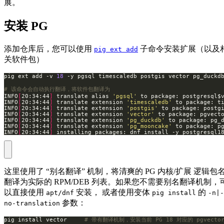
展。
安装 PG
添加仓库后，您可以使用
子命令安装扩展（以及
pig ext add
关软件包）
pig ext add -v 
18
 -y pgsql timescaledb postgis vector pg_duckd
# 该命令会自动执行翻译，将软件包翻译为
INFO
[
20:34:44
]
 translate alias 
'pgsql'
INFO
[
20:34:44
]
 translate extension 
'timescaledb'
INFO
[
20:34:44
]
 translate extension 
'postgis'
INFO
[
20:34:44
]
 translate extension 
'vector'
INFO
[
20:34:44
]
 translate extension 
'pg_duckdb'
INFO
[
20:34:44
]
 translate extension 
'pg_mooncake'
INFO
[
20:34:44
]
 installing packages: dnf install -y postgresql1
这里使用了 “别名翻译” 机制，将清爽的 PG 内核/扩展 逻辑包
翻译为实际的 RPM/DEB 列表。如果您不需要别名翻译机制，
以直接使用
安装， 或者使用变体
的
apt/dnf
pig install
-n|-
参数：
no-translation
pig install vector     
# 带有翻译机制，安装当前 PG 18 对应的 pgvector_1