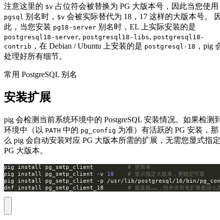
注意这里的
占位符会被替换为 PG 大版本号，因此当您使用
$v
别名时，
会被实际替代为 18，17 这样的大版本号。 
pgsql
$v
此，当您安装
别名时，EL 上实际安装的是
pg18-server
,
,
postgresql18-server
postgresql18-libs
postgresql18-
，在 Debian / Ubuntu 上安装的是
，pig 
contrib
postgresql-18
处理好所有细节。
常用 PostgreSQL 别名
安装扩展
pig 会检测当前系统环境中的 PostgreSQL 安装情况。如果检测
环境中（以
中的
为准）有活跃的 PG 安装，那
PATH
pg_config
么 pig 会自动安装对应 PG 大版本所需的扩展，无需您显式指
PG 大版本。
pig install pg_smtp_client          
# 更简单
pig install pg_smtp_client -v 
18
# 显示指定大版本，更稳定可靠
pig install pg_smtp_client -p /usr/lib/postgresql/16/bin/pg_co
dnf install pg_smtp_client_18       
# 最直接……，但并非所有扩展都这么